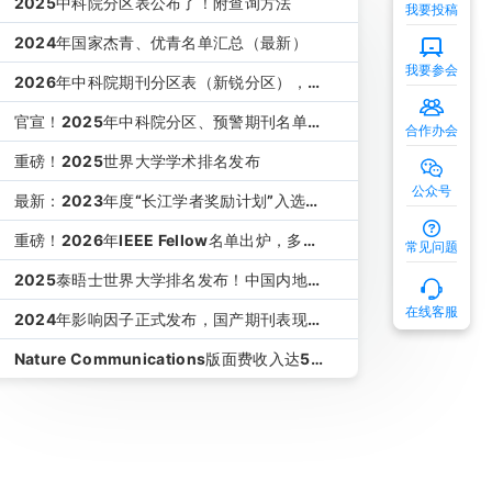
2025中科院分区表公布了！附查询方法
我要投稿
2024年国家杰青、优青名单汇总（最新）
我要参会
2026年中科院期刊分区表（新锐分区），正
式发布！
官宣！2025年中科院分区、预警期刊名单正
合作办会
式发布！
重磅！2025世界大学学术排名发布
公众号
最新：2023年度“长江学者奖励计划”入选人
员名单
重磅！2026年IEEE Fellow名单出炉，多位
常见问题
高校教授入选
2025泰晤士世界大学排名发布！中国内地排
名完整名单
在线客服
2024年影响因子正式发布，国产期刊表现亮
眼！（附下载）
Nature Communications版面费收入达5
亿，国人付了1.8亿！