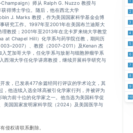
1
bana–Champaign）师从 Ralph G. Nuzzo 教授与
，于1994年获得博士学位。随后，他在西北大学
2
师从 Tobin J. Marks 教授，作为美国国家科学基金会博
3
low）从事研究工作。1997年至2001年在美国布兰迪斯大
化学系任助理教授；2001年至2013年在北卡罗来纳大学教堂
4
rolina at Chapel Hill）化学系与药学院任教，期间历
5
3–2007）、教授（2007–2011）及Kenan 杰
年起，加入芝加哥大学，任化学系与放射与细胞肿瘤学系
6
，加入西湖大学任化学讲席教授，继续开展科学研究与
7
8
开发，已发表477余篇经同行评议的学术论文，其
9
14年起，他连续入选全球高被引化学家行列，并被评为
引用影响力前十位的化学家之一。他当选为美国科学促
10
）、美国国家发明家科学院（2024）及美国医学与
如有侵权请联系删除。