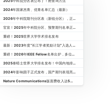
2025中科院分区表公布了！附查询方法
2024年国家杰青、优青名单汇总（最新）
2026年中科院期刊分区表（新锐分区），正式
发布！
官宣！2025年中科院分区、预警期刊名单正式
发布！
重磅！2025世界大学学术排名发布
最新：2023年度“长江学者奖励计划”入选人员
名单
重磅！2026年IEEE Fellow名单出炉，多位高
校教授入选
2025泰晤士世界大学排名发布！中国内地排名
完整名单
2024年影响因子正式发布，国产期刊表现亮
眼！（附下载）
Nature Communications版面费收入达5
亿，国人付了1.8亿！