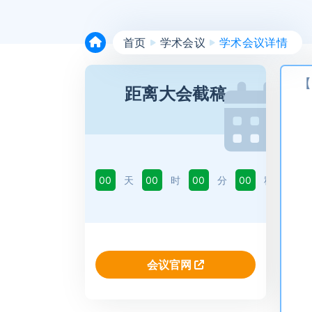
首页
学术会议
学术会议详情
【
距离大会截稿
00
天
00
时
00
分
00
秒
会议官网