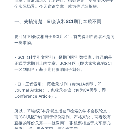
简单，背后却涉及学术评价、职称评定、毕业要求等多
个实际场景。今天这篇文章，就为你详细拆解。
一、先搞清楚：EI会议和SCI期刊本质不同
要回答“EI会议相当于SCI几区”，首先得明白两者不是同
一类事物。
- SCI（科学引文索引） 是期刊索引数据库，收录的是
正式学术期刊上的文章。JCR分区（即大家常说的SCI
一区到四区）基于期刊影响因子划分。
- EI（工程索引） 既收录期刊（称为JA类型，即
Journal Article），也收录会议（称为CA类型，即
Conference Article）。
所以，“EI会议”本身就是指被EI检索的学术会议论文，
而“SCI几区”专门用于评价期刊。严格来说，两者没有
直接的等价关系——就像问“一张机票相当于火车票几
等座”一样，平台不同，标准也不同。