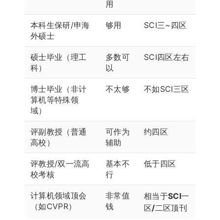
用
本科生保研/申海
够用
SCI三~四区
外硕士
硕士毕业（理工
多数可
SCI四区左右
科）
以
博士毕业（非计
不太够
不如SCI三区
算机等特殊领
域）
评副教授（普通
可作为
约四区
高校）
辅助
评教授/双一流高
基本不
低于四区
校考核
行
计算机领域顶会
非常值
相当于SCI一
（如CVPR）
钱
区/二区顶刊