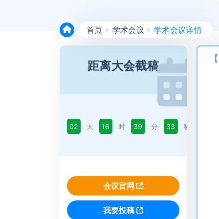
首页
学术会议
学术会议详情
【
距离大会截稿
02
天
16
时
39
分
32
秒
会议官网
我要投稿