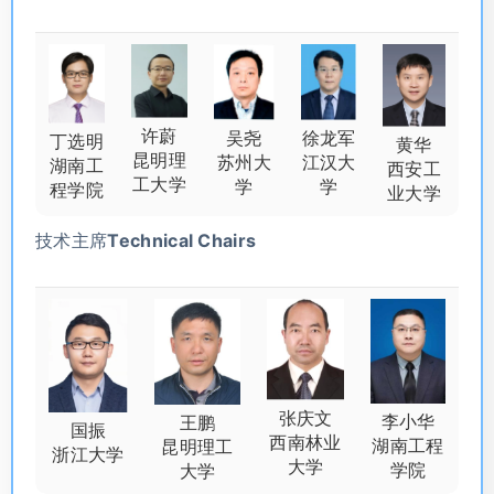
许蔚
徐龙军
吴尧
丁选明
黄华
昆明理
江汉大
苏州大
湖南工
西安工
工大学
学
学
程学院
业大学
技术主席Technical Chairs
张庆文
李小华
王鹏
国振
西南林业
湖南工程
昆明理工
浙江大学
大学
学院
大学