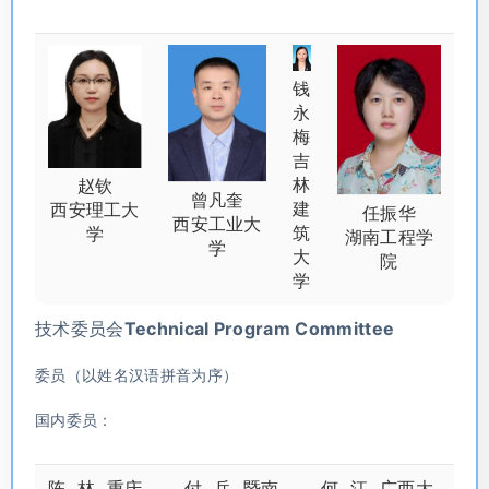
钱
永
梅
吉
林
赵钦
曾凡奎
建
西安理工大
任振华
西安工业大
筑
学
湖南工程学
学
大
院
学
技术委员会Technical Program Committee
委员（以姓名汉语拼音为序）
国内委员：
陈 林 重庆
付 兵 暨南
何 江 广西大